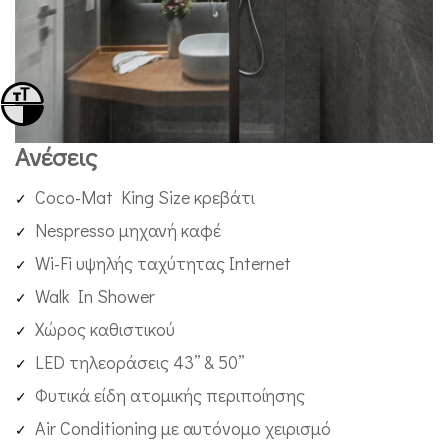
Εναλλαγή Μεγέθους Γραμμάτων
Εναλλαγή Υψηλής Αντίθεσης
Ανέσεις
Coco-Mat King Size κρεβάτι
Nespresso μηχανή καφέ
Wi-Fi υψηλής ταχύτητας Internet
Walk In Shower
Χώρος καθιστικού
LED τηλεοράσεις 43’’ & 50’’
Φυτικά είδη ατομικής περιποίησης
Air Conditioning με αυτόνομο χειρισμό