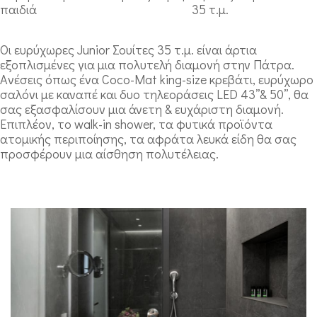
παιδιά
35 τ.μ.
Οι ευρύχωρες Junior Σουίτες 35 τ.μ. είναι άρτια
εξοπλισμένες για μια πολυτελή διαμονή στην Πάτρα.
Aνέσεις όπως ένα Coco-Mat king-size κρεβάτι, ευρύχωρο
σαλόνι με καναπέ και δυο τηλεοράσεις LED 43’’& 50’’, θα
σας εξασφαλίσουν μια άνετη & ευχάριστη διαμονή.
Επιπλέον, το walk-in shower, τα φυτικά προϊόντα
ατομικής περιποίησης, τα αφράτα λευκά είδη θα σας
προσφέρουν μια αίσθηση πολυτέλειας.