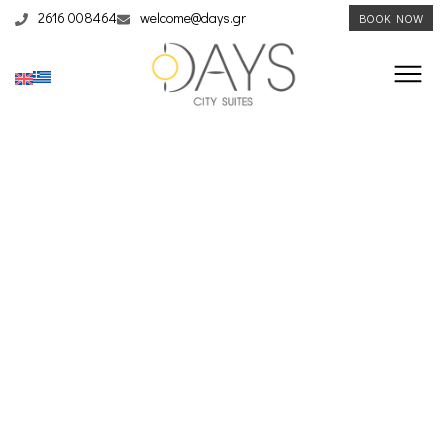
2616 008464
welcome@days.gr
BOOK NOW