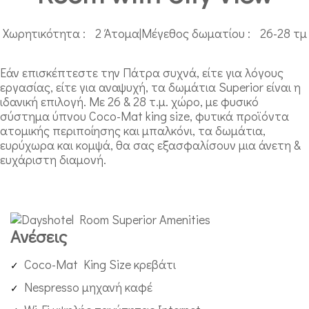
Χωρητικότητα :
2 Άτομα
|
Μέγεθος δωματίου :
26-28 τμ
Εάν επισκέπτεστε την Πάτρα συχνά, είτε για λόγους
εργασίας, είτε για αναψυχή, τα δωμάτια Superior είναι η
ιδανική επιλογή. Με 26 & 28 τ.μ. χώρο, με φυσικό
σύστημα ύπνου Coco-Mat king size, φυτικά προϊόντα
ατομικής περιποίησης και μπαλκόνι, τα δωμάτια,
ευρύχωρα και κομψά, θα σας εξασφαλίσουν μια άνετη &
ευχάριστη διαμονή.
Εναλλαγή Μεγέθους Γραμμάτων
Εναλλαγή Υψηλής Αντίθεσης
Ανέσεις
Coco-Mat King Size κρεβάτι
Nespresso μηχανή καφέ